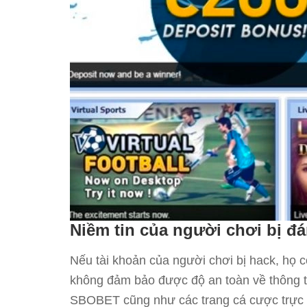
Niềm tin của người chơi bị đ
Nếu tài khoản của người chơi bị hack, họ 
không đảm bảo được độ an toàn về thông ti
SBOBET cũng như các trang cá cược trực 