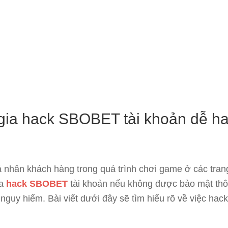
ia hack SBOBET tài khoản dễ h
 cá nhân khách hàng trong quá trình chơi game ở các tr
ia
hack SBOBET
tài khoản nếu không được bảo mật thông
ỳ nguy hiểm. Bài viết dưới đây sẽ tìm hiểu rõ về việc h