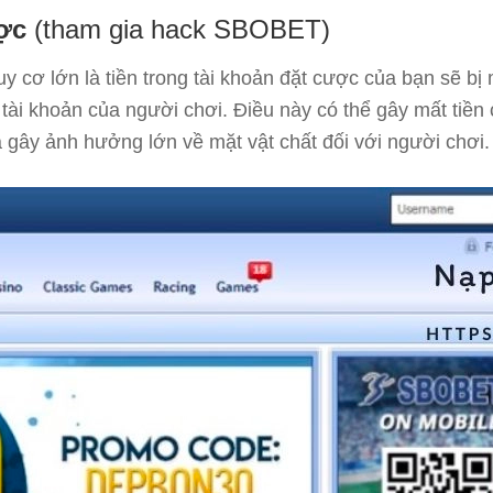
ược
(tham gia hack SBOBET)
cơ lớn là tiền trong tài khoản đặt cược của bạn sẽ bị 
 tài khoản của người chơi. Điều này có thể gây mất tiền
ây ảnh hưởng lớn về mặt vật chất đối với người chơi.