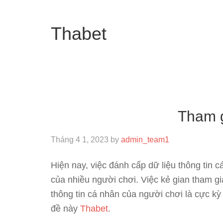
Thabet
Tham g
Tháng 4 1, 2023
by
admin_team1
Hiện nay, việc đánh cấp dữ liệu thông tin
của nhiều người chơi. Việc kẻ gian tham g
thông tin cá nhân của người chơi là cực k
đề này
Thabet
.