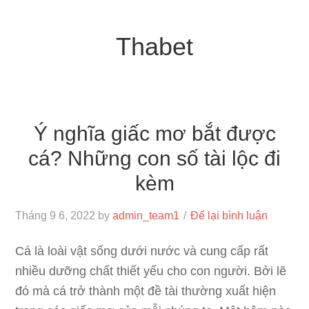
Thabet
Ý nghĩa giấc mơ bắt được
cá? Những con số tài lộc đi
kèm
Tháng 9 6, 2022
by
admin_team1
Để lại bình luận
Cá là loài vật sống dưới nước và cung cấp rất
nhiều dưỡng chất thiết yếu cho con người. Bởi lẽ
đó mà cá trở thành một đề tài thường xuất hiện