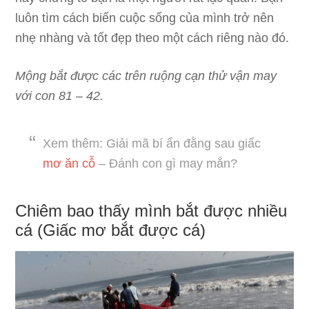
luôn tìm cách biến cuộc sống của mình trở nên
nhẹ nhàng và tốt đẹp theo một cách riêng nào đó.
Mộng bắt được các trên ruộng cạn thử vận may
với con 81 – 42.
Xem thêm: Giải mã bí ẩn đằng sau giấc
mơ ăn cỗ
– Đánh con gì may mắn?
Chiêm bao thấy mình bắt được nhiều
cá (Giấc mơ bắt được cá)