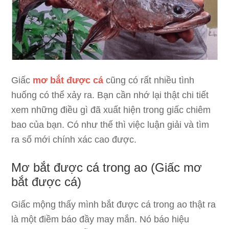
Giấc
mơ bắt được cá
cũng có rất nhiều tình
huống có thể xảy ra. Bạn cần nhớ lại thật chi tiết
xem những điều gì đã xuất hiện trong giấc chiêm
bao của bạn. Có như thế thì việc luận giải và tìm
ra số mới chính xác cao được.
Mơ bắt được cá trong ao (Giấc mơ
bắt được cá)
Giấc mộng thấy mình bắt được cá trong ao thật ra
là một điềm báo đầy may mắn. Nó báo hiệu