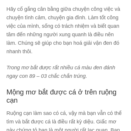
Hãy cố gắng cân bằng giữa chuyện công việc và
chuyện tình cảm, chuyện gia đình. Làm tốt công
việc của mình, sống có trách nhiệm và biết quan
tâm đến những người xung quanh là điều nên
làm. Chúng sẽ giúp cho bạn hoá giải vận đen đó
nhanh thôi.
Trong mơ bắt được rất nhiều cá màu đen đánh
ngay con 89 – 03 chắc chắn trúng.
Mộng mơ bắt được cá ở trên ruộng
cạn
Ruộng cạn làm sao có cá, vậy mà bạn vẫn có thể
tìm và bắt được cá là điều rất kỳ diệu. Giấc mơ
này chứng tỏ bạn là một người rất lạc quan. Bạn