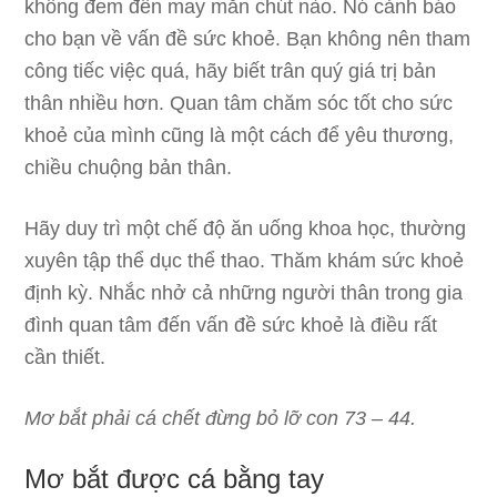
không đem đến may mắn chút nào. Nó cảnh báo
cho bạn về vấn đề sức khoẻ. Bạn không nên tham
công tiếc việc quá, hãy biết trân quý giá trị bản
thân nhiều hơn. Quan tâm chăm sóc tốt cho sức
khoẻ của mình cũng là một cách để yêu thương,
chiều chuộng bản thân.
Hãy duy trì một chế độ ăn uống khoa học, thường
xuyên tập thể dục thể thao. Thăm khám sức khoẻ
định kỳ. Nhắc nhở cả những người thân trong gia
đình quan tâm đến vấn đề sức khoẻ là điều rất
cần thiết.
Mơ bắt phải cá chết đừng bỏ lỡ con 73 – 44.
Mơ bắt được cá bằng tay