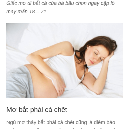
Giấc mơ đi bắt cá của bà bầu chọn ngay cặp lô
may mắn 18 – 71.
Mơ bắt phải cá chết
Ngủ mơ thấy bắt phải cá chết cũng là điềm báo