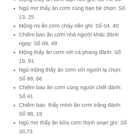
Ngủ mơ thấy ăn cơm cùng bạn bè chọn: Số
13, 25
Mộng mị ăn cơm cháy nên ghi: Số 04, 40
Chiêm bao ăn cơm nhà người khác đánh
ngay: Số 09, 49
Mộng thấy ăn cơm với cá phang đánh: Số
19, 91
Ngủ mộng thấy ăn cơm với người lạ chọn:
Số 88, 66
Chiêm bao ăn cơm cùng người chết đánh:
Số 41
Chiêm bao thấy mình ăn cơm trắng đánh:
Số 98, 19
Ngủ mơ thấy ăn bữa cơm thịnh soạn ghi: Số
33,73