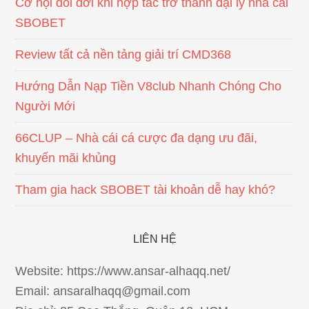
Cơ hội đổi đời khi hợp tác trở thành đại lý nhà cái
SBOBET
Review tất cả nền tảng giải trí CMD368
Hướng Dẫn Nạp Tiền V8club Nhanh Chóng Cho
Người Mới
66CLUP – Nhà cái cá cược đa dạng ưu đãi,
khuyến mãi khủng
Tham gia hack SBOBET tài khoản dễ hay khó?
LIÊN HỆ
Website: https://www.ansar-alhaqq.net/
Email:
ansaralhaqq@gmail.com