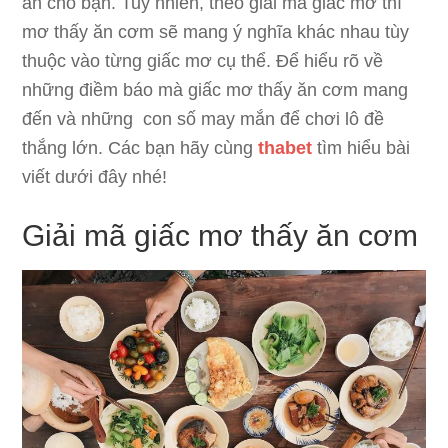
an cho bạn. Tuy nhiên, theo giải mã giấc mơ thì
mơ thấy ăn cơm sẽ mang ý nghĩa khác nhau tùy
thuộc vào từng giấc mơ cụ thể. Để hiểu rõ về
những điềm báo mà giấc mơ thấy ăn cơm mang
đến và những con số may mắn để chơi lô đề
thắng lớn. Các bạn hãy cùng
thabet
tìm hiểu bài
viết dưới đây nhé!
Giải mã giấc mơ thấy ăn cơm