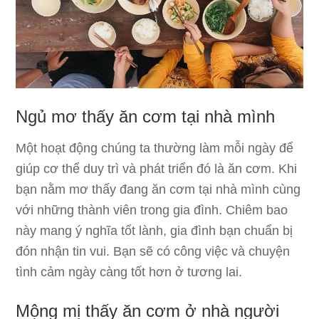
Ngủ mơ thấy ăn cơm tại nhà mình
Một hoạt động chúng ta thường làm mỗi ngày để
giúp cơ thể duy trì và phát triển đó là ăn cơm. Khi
bạn nằm mơ thấy đang ăn cơm tại nhà mình cùng
với những thành viên trong gia đình. Chiêm bao
này mang ý nghĩa tốt lành, gia đình bạn chuẩn bị
đón nhận tin vui. Bạn sẽ có công việc và chuyện
tình cảm ngày càng tốt hơn ở tương lai.
Mộng mị thấy ăn cơm ở nhà người