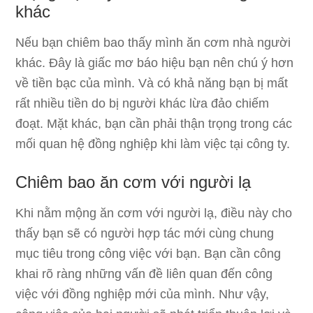
khác
Nếu bạn chiêm bao thấy mình ăn cơm nhà người
khác. Đây là giấc mơ báo hiệu bạn nên chú ý hơn
về tiền bạc của mình. Và có khả năng bạn bị mất
rất nhiều tiền do bị người khác lừa đảo chiếm
đoạt. Mặt khác, bạn cần phải thận trọng trong các
mối quan hệ đồng nghiệp khi làm việc tại công ty.
Chiêm bao ăn cơm với người lạ
Khi nằm mộng ăn cơm với người lạ, điều này cho
thấy bạn sẽ có người hợp tác mới cùng chung
mục tiêu trong công việc với bạn. Bạn cần công
khai rõ ràng những vấn đề liên quan đến công
việc với đồng nghiệp mới của mình. Như vậy,